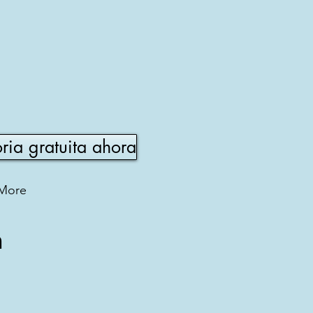
oria gratuita ahora
More
a