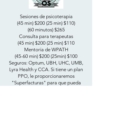
os
Sesiones de psicoterapia
(45 min) $200
(25 min) $110)
(60 minutos) $265
Consulta para terapeutas
(45 min) $200
(25 min) $110
Mentoría de WPATH
(45-60 min) $200
(25min)
$100
Seguros: Optum, UBH, UHC, UMB,
Lyra Health y CCA. Si tiene un plan
PPO, le proporcionaremos
"Superfacturas" para que pueda
presentar reclamos a su compañía
de seguros.
Hay plazas disponibles con tarifas
más bajas para quienes atraviesan
dificultades económicas